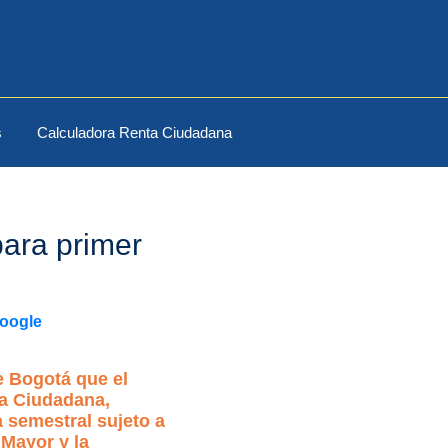
s
Calculadora Renta Ciudadana
ara primer
Google
e Bogotá que el
ta Ciudadana,
 semestral sujeto a
 Mayor y la