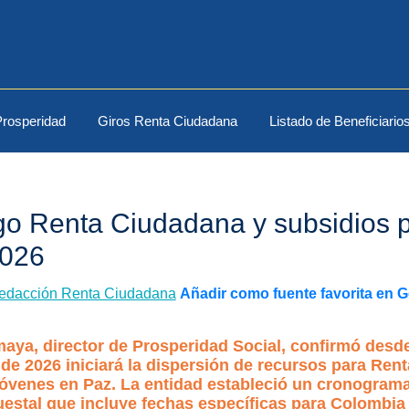
rosperidad
Giros Renta Ciudadana
Listado de Beneficiario
o Renta Ciudadana y subsidios p
2026
edacción Renta Ciudadana
Añadir como fuente favorita en 
aya, director de Prosperidad Social, confirmó desd
de 2026 iniciará la dispersión de recursos para Ren
Jóvenes en Paz. La entidad estableció un cronograma
uestal que incluye fechas específicas para Colombia