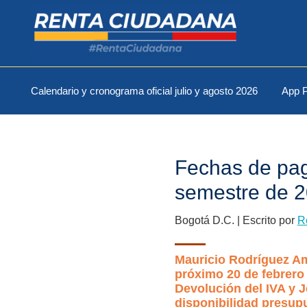
Skip
Skip
Skip
to
to
to
primary
main
footer
navigation
content
Renta
Conoce
Ciudadana
Calendario y cronograma oficial julio y agosto 2026
App P
y
consulta
la
renta
Fechas de pag
ciudadana
semestre de 
Bogotá D.C. | Escrito por
R
Mauricio Rodríguez Am
próximo 20 de febrero 
Devolución del IVA y 
disponibilidad presup