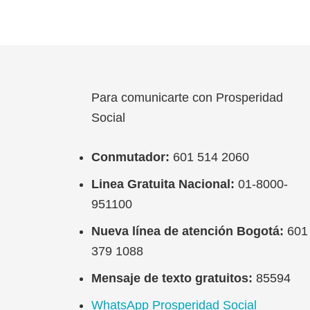
saber
sobre
el
Tránsito
a
Para comunicarte con Prosperidad
Renta
Footer
Social
Ciudada
–
Conmutador:
601 514 2060
Rueda
Linea Gratuita Nacional:
01-8000-
de
951100
Prensa
Abril
Nueva línea de atención Bogotá:
601
20
379 1088
de
Mensaje de texto gratuitos:
85594
2023
WhatsApp Prosperidad Social