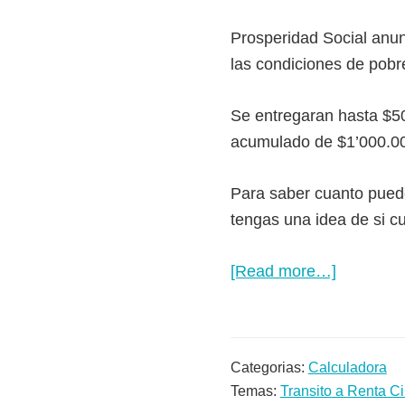
Prosperidad Social anun
las condiciones de pobr
Se entregaran hasta $5
acumulado de $1’000.0
Para saber cuanto puede
tengas una idea de si cu
[Read more…]
about
Calculad
Renta
Ciudadan
Categorias:
Calculadora
Calcula
Temas:
Transito a Renta 
cuánto