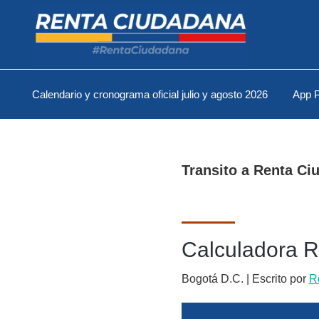
Skip
Skip
Skip
to
to
to
primary
main
footer
navigation
content
Renta
Conoce
Ciudadana
Calendario y cronograma oficial julio y agosto 2026
App P
y
consulta
la
renta
Transito a Renta Ci
ciudadana
Calculadora R
Bogotá D.C. | Escrito por
R