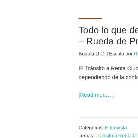
puedes
recibir
Todo lo que d
– Rueda de Pr
Bogotá D.C. | Escrito por
R
El Tránsito a Renta Ciu
dependiendo de la confo
[Read more…]
about
Todo
lo
que
Categorias:
Entrevista
debes
Temas:
Transito a Renta 