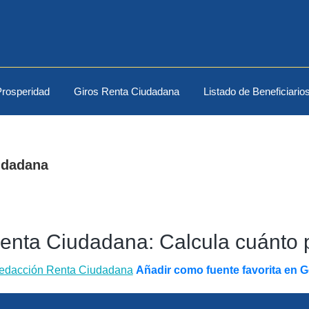
rosperidad
Giros Renta Ciudadana
Listado de Beneficiario
udadana
enta Ciudadana: Calcula cuánto p
edacción Renta Ciudadana
Añadir como fuente favorita en 